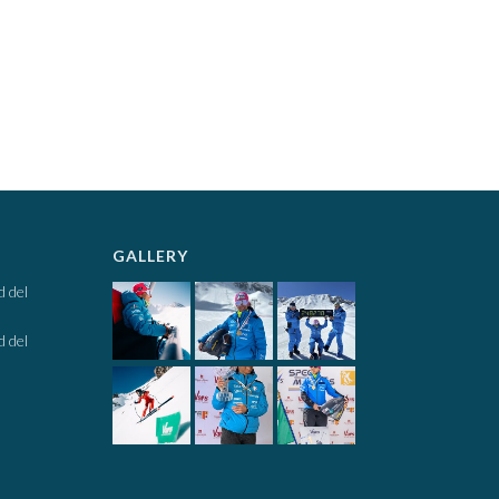
GALLERY
d del
d del