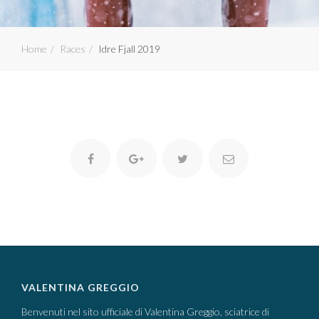
Home
Races
Idre Fjall 2019
VALENTINA GREGGIO
Benvenuti nel sito ufficiale di Valentina Greggio, sciatrice di